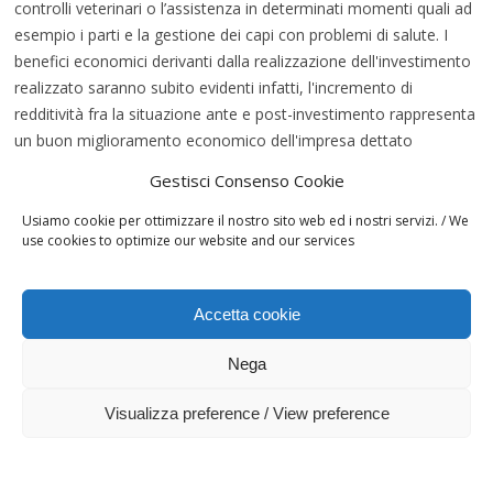
controlli veterinari o l’assistenza in determinati momenti quali ad
esempio i parti e la gestione dei capi con problemi di salute. I
benefici economici derivanti dalla realizzazione dell'investimento
realizzato saranno subito evidenti infatti, l'incremento di
redditività fra la situazione ante e post-investimento rappresenta
un buon miglioramento economico dell'impresa dettato
dall’incremento del numero dei vitelli venduti. L’obiettivo
Gestisci Consenso Cookie
perseguibile, riguarda principalmente il miglioramento ed il
consolidamento economico dell’impresa, come conseguenza
Usiamo cookie per ottimizzare il nostro sito web ed i nostri servizi. / We
use cookies to optimize our website and our services
diretta del miglioramento dell’efficienza aziendale.
SPATOLA CLAUDIA
https://ec.europa.eu/info/food-farming-fisheries/key-
Accetta cookie
policies/common-agricultural-policy/rural-development_it
Nega
Visualizza preference / View preference