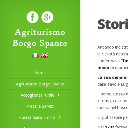
Stor
Andando indietr
le ciclicità natu
confermava
“fa
modo
sicurame
Home
La sua denomi
Agriturismo Borgo Spante
dalle Tavole Eug
Il nome stesso ne
Accoglienza rurale
+
intorno, collinar
Prezzi e Servizi
radura nel bosco 
Cucina tipica umbra
+
E’ ipotizzabile 
Nel
1292
facev