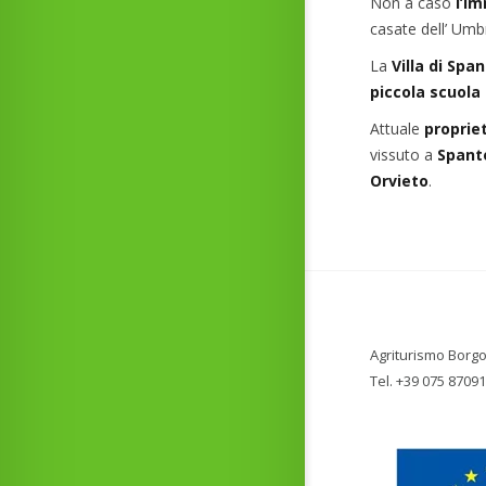
Non a caso
l’i
casate dell’ Umbr
La
Villa di Spa
piccola scuola
Attuale
proprie
vissuto a
Spante
Orvieto
.
Agriturismo Borgo
Tel. +39 075 8709