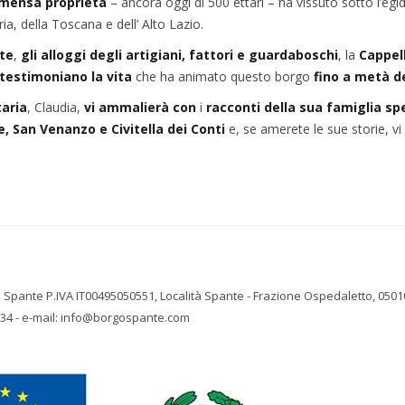
mmensa proprietà
– ancora oggi di 500 ettari – ha vissuto sotto l’egi
ia, della Toscana e dell’ Alto Lazio.
nte
,
gli alloggi degli artigiani, fattori e guardaboschi
, la
Cappel
testimoniano la vita
che ha animato questo borgo
fino a metà d
taria
, Claudia,
vi ammalierà con
i
racconti della sua famiglia sp
, San Venanzo e Civitella dei Conti
e, se amerete le sue storie, v
 Spante P.IVA IT00495050551, Località Spante - Frazione Ospedaletto, 05010
134 - e-mail: info@borgospante.com