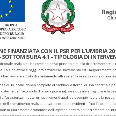
E FINANZIATA CON IL PSR PER L’UMBRIA 20
- SOTTOMISURA 4.1 - TIPOLOGIA DI INTERVEN
ditoriale realizzato ha come obiettivo principale quello di incrementare la r
ola. Tale obiettivo è raggiunto attraverso l’incremento ed il miglioramento dell
à ben avviata attività di allevamento attraverso la realizzazione di una nuo
nza di un locale idoneo completo di paddock esterno, di una concimaia per la
 cisterna per l’accumulo di acqua piovana), sarà possibile migliorare la gest
ri o l’assistenza in determinati momenti quali ad esempio i parti e la gestio
e dell'investimento realizzato saranno subito evidenti infatti, l'incremento
on miglioramento economico dell'impresa dettato dall’incremento del numero