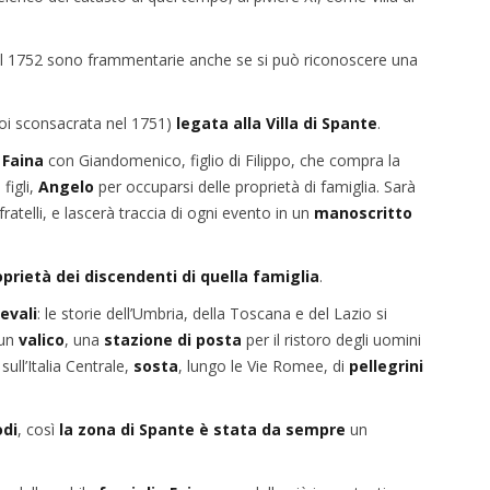
no al 1752 sono frammentarie anche se si può riconoscere una
oi sconsacrata nel 1751)
legata alla Villa di Spante
.
 Faina
con Giandomenico, figlio di Filippo, che compra la
figli,
Angelo
per occuparsi delle proprietà di famiglia. Sarà
ratelli, e lascerà traccia di ogni evento in un
manoscritto
oprietà dei discendenti di quella famiglia
.
evali
: le storie dell’Umbria, della Toscana e del Lazio si
 un
valico
, una
stazione di posta
per il ristoro degli uomini
sull’Italia Centrale,
sosta
, lungo le Vie Romee, di
pellegrini
di
, così
la zona di Spante è stata da sempre
un