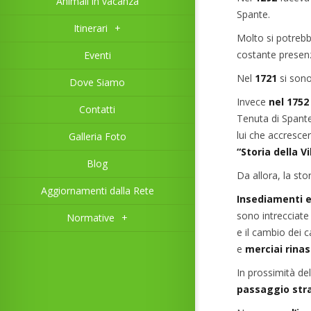
Animali in vacanza
Spante.
Itinerari
+
Molto si potrebb
costante presen
Eventi
Nel
1721
si sono
Dove Siamo
Invece
nel 1752
Contatti
Tenuta di Spante 
lui che accrescer
Galleria Foto
“Storia della Vi
Blog
Da allora, la sto
Aggiornamenti dalla Rete
Insediamenti e
sono intrecciate p
Normative
+
e il cambio dei c
e
merciai rina
In prossimità del
passaggio stra