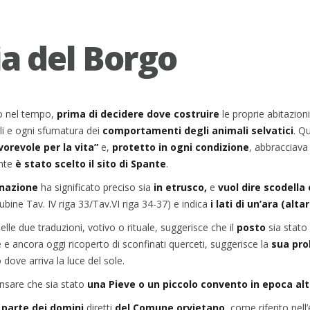
ia del Borgo
o nel tempo,
prima di decidere dove costruire
le proprie abitazion
rali e ogni sfumatura dei
comportamenti
degli animali selvatici
. Q
vorevole per la vita”
e,
protetto in ogni
condizione
, abbracciava
nte
è stato scelto il sito di Spante
.
nazione
ha significato preciso sia
in etrusco,
e
vuol dire scodella
ubine Tav. IV riga 33/Tav.VI riga 34-37) e indica
i lati di un’ara (alta
lle due traduzioni, votivo o rituale, suggerisce che il
posto
sia stato
e e ancora oggi ricoperto di sconfinati querceti, suggerisce la
sua pro
dove arriva la luce del sole.
pensare che sia stato
una Pieve o un piccolo convento in epoca al
a
parte dei domini
diretti
del Comune orvietano
, come riferito nell