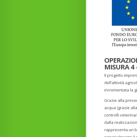
OPERAZION
MISURA 4 
Il progetto impren
dell’attività agric
incrementata la gi
Grazie alla prese
acqua (grazie alla
controlli veterina
dalla realizzazion
rappresenta un bu