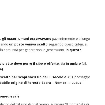
i,
gli esseri umani osservavano
pazientemente e a lungo
uando
un posto veniva scelto
seguendo questi criteri, si
 la comunità per generazioni e generazioni,
in questo
o piatto dove porre il cibo o offerte
, sia
in umbro
(cit.
re)
.
scelto per scopi sacri fin dal III secolo a. C
. Il paesaggio
babile origine di
Foresta Sacra –
Nemos,
o
Lucus –
tomedievale.
’elenco del catasto di quel tempo, al piviere XI, come Villa di