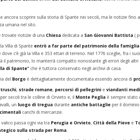
e ancora scoprire sulla storia di Spante nei secoli, ma le notizie fi
za umana nel sito.
 trovate notizie di una
Chiesa
dedicata a
San Giovanni
Battista
( p
la Villa di Spante
entrò a far parte del patrimonio della
famiglia
dove c’è già la Villa e 353 ettari di terreno. Nel 1776 sceglie, fra i suoi 
à il patrimonio, lo manterrà compatto nonostante gli errori degli altri f
lla di Spante”
che è tuttora conservato negli archivi di casa.
ria del
Borgo
è dettagliatamente documentata essendo ancora di
pr
truschi
,
strade romane
,
percorsi di pellegrini
e
viandanti
medi
er secoli tra le colline di Orvieto e, il
Monte Peglia
è sempre stato
avalli, un
luogo di tregua
durante
antiche battaglie
per il dominio 
scimentali
carichi di mercanzie.
 valico passa ogni via tra
Perugia e
Orvieto
,
Città della Pieve
e
To
tegico sulla strada per Roma
.