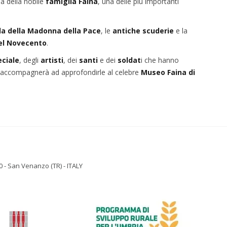
da della nobile
famiglia Faina
, una delle più importanti
la della Madonna della Pace
, le
antiche scuderie
e la
el Novecento
.
eciale
, degli
artisti
, dei
santi
e dei
soldat
i che hanno
i accompagnerà ad approfondirle al celebre
Museo Faina di
 - San Venanzo (TR) - ITALY