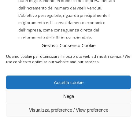
buon miglioramento economico dell'impresa dettato
dall’incremento del numero dei vitelli venduti.
L’obiettivo perseguibile, riguarda principalmente il
miglioramento ed il consolidamento economico
dell’impresa, come conseguenza diretta del
miglioramento dell’efficienza aziendale.
SPATOLA CLAUDIA
Gestisci Consenso Cookie
https://ec.europa.eu/info/food-farming-fisheries/key-
Usiamo cookie per ottimizzare il nostro sito web ed i nostri servizi. / We
policies/common-agricultural-policy/rural-
use cookies to optimize our website and our services
development_it
Accetta cookie
Nega
Visualizza preference / View preference