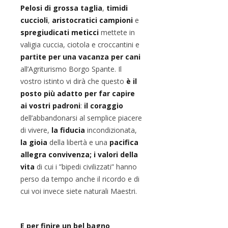
Pelosi di grossa taglia
,
timidi
cuccioli
,
aristocratici campioni
e
spregiudicati meticci
mettete in
valigia cuccia, ciotola e croccantini e
partite per una
vacanza per cani
all’Agriturismo Borgo Spante. Il
vostro istinto vi dirà che questo
è il
posto più adatto per far capire
ai vostri
padroni
:
il coraggio
dell’abbandonarsi al semplice piacere
di vivere,
la fiducia
incondizionata,
la gioia
della libertà e una
pacifica
allegra
convivenza; i valori della
vita
di cui i ”bipedi civilizzati” hanno
perso da tempo anche il ricordo e di
cui voi invece siete naturali Maestri.
E per finire un bel bagno