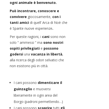
ogni animale è benvenuto.
Può incontrare, conoscere e
convivere
giocosamente,
con i
tanti amici
di quell’ Arca di Noè che
è Spante nuove esperienze
.
Per queste ragioni, i
cani
sono non
solo “ ammessi ” ma
sono nostri
ospiti privilegiati
e
possono
godersi
una
vacanza in libertà
,
alla ricerca degli odori selvatici che
non esistono più in città.
I cani possono
dimenticare il
guinzaglio
e muoversi
liberamente in ogni area del
Borgo (padroni permettendo…)
I cani possono
scoprire
tutti
gli