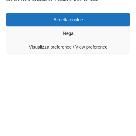
https://ec.europa.eu/info/food-farming-fisheries/key-
policies/common-agricultural-policy/rural-
development_it
Accetta cookie
Nega
Visualizza preference / View preference