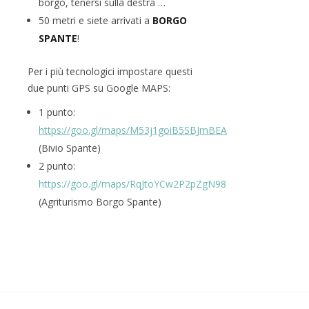
borgo, tenersi sulla destra …
50 metri e siete arrivati a
BORGO
SPANTE
!
Per i più tecnologici impostare questi
due punti GPS su Google MAPS:
1 punto:
https://goo.gl/maps/M53j1goiB5SBJmBEA
(Bivio Spante)
2 punto:
https://goo.gl/maps/RqJtoYCw2P2pZgN98
(Agriturismo Borgo Spante)