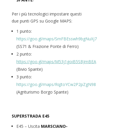
Per i più tecnologici impostare questi
due punti GPS su Google MAPS:
1 punto:
https://goo.gl/maps/SmFBEsswh9bgNuXj7
(SS71 & Frazione Ponte di Ferro)
2 punto:
https://goo.gl/maps/M53j1goiB5SBJmBEA
(Bivio Spante)
3 punto:
https://goo.gl/maps/RqJtoYCw2P2pZgN98
(Agriturismo Borgo Spante)
SUPERSTRADA E45
E45 – Uscita
MARSCIANO-