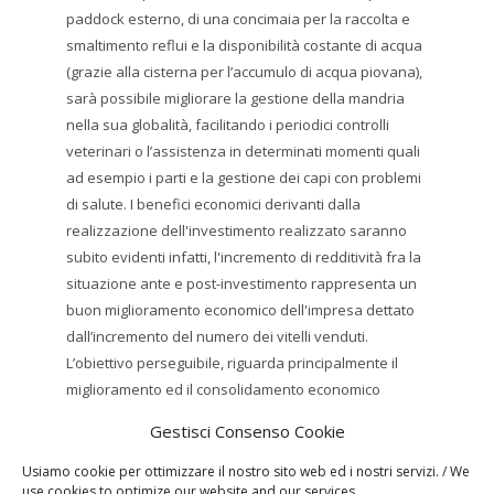
paddock esterno, di una concimaia per la raccolta e
smaltimento reflui e la disponibilità costante di acqua
(grazie alla cisterna per l’accumulo di acqua piovana),
sarà possibile migliorare la gestione della mandria
nella sua globalità, facilitando i periodici controlli
veterinari o l’assistenza in determinati momenti quali
ad esempio i parti e la gestione dei capi con problemi
di salute. I benefici economici derivanti dalla
realizzazione dell'investimento realizzato saranno
subito evidenti infatti, l'incremento di redditività fra la
situazione ante e post-investimento rappresenta un
buon miglioramento economico dell'impresa dettato
dall’incremento del numero dei vitelli venduti.
L’obiettivo perseguibile, riguarda principalmente il
miglioramento ed il consolidamento economico
dell’impresa, come conseguenza diretta del
Gestisci Consenso Cookie
miglioramento dell’efficienza aziendale.
SPATOLA CLAUDIA
Usiamo cookie per ottimizzare il nostro sito web ed i nostri servizi. / We
use cookies to optimize our website and our services