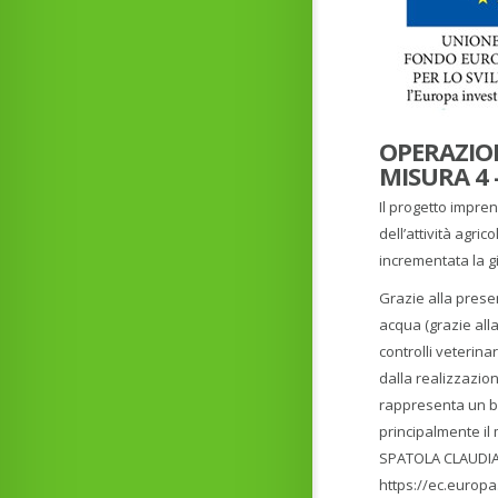
OPERAZION
MISURA 4 
Il progetto impren
dell’attività agric
incrementata la gi
Grazie alla prese
acqua (grazie alla
controlli veterina
dalla realizzazion
rappresenta un bu
principalmente il
SPATOLA CLAUDI
https://ec.europa