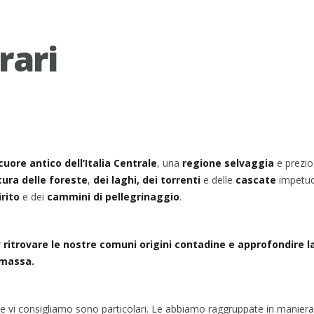
rari
cuore antico
dell’Italia Centrale
, una
regione selvaggia
e prezio
tura delle foreste
,
dei laghi, dei torrenti
e delle
cascate
impetuo
irito
e dei
cammini di pellegrinaggio
.
r
ritrovare le nostre comuni origini contadine e
approfondire la
 massa.
e vi consigliamo sono particolari. Le abbiamo raggruppate in maniera