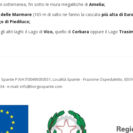
i sotterranea, fin sotto le mura megalitiche di
Amelia;
 delle Marmore
(165 m di salto ne fanno la cascata
più alta di Eu
o di Piediluco;
gli altri laghi: il Lago di
Vico,
quello di
Corbara
oppure il Lago
Trasi
 Spante P.IVA IT00495050551, Località Spante - Frazione Ospedaletto, 05010
134 - e-mail: info@borgospante.com