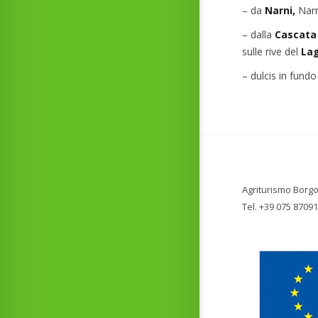
– da
Narni,
Narn
– dalla
Cascata
sulle rive del
Lag
– dulcis in fundo 
Agriturismo Borgo
Tel. +39 075 8709