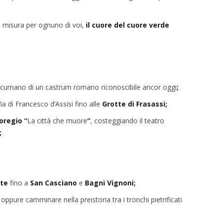
u misura per ognuno di voi,
il cuore del cuore verde
il decumano di un castrum romano riconoscibile ancor oggi
;
ia di Francesco d’Assisi fino alle
Grotte di Frasassi;
oregio “
La città che muore
”
, costeggiando il teatro
;
te
fino a
San Casciano
e
Bagni Vignoni;
oppure camminare nella preistoria tra i tronchi pietrificati