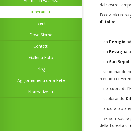
Animali in vacanza
dal vostro tempo 
Itinerari
+
Eccovi alcuni su
d’Italia
:
Eventi
Dove Siamo
–
da
Perugia
a
Contatti
–
da
Bevagna
a
Galleria Foto
– da
San Sepol
Blog
– sconfinando ne
romano di Ferent
Aggiornamenti dalla Rete
– nel cuore dell’
Normative
+
– esplorando
Cit
– ancora più a es
– verso il sud 
della Foresta di