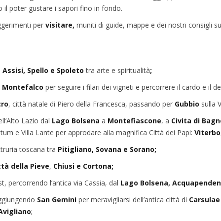
il poter gustare i sapori fino in fondo.
ggerimenti per
visitare,
muniti di guide, mappe e dei nostri consigli s
d
Assisi,
Spello e Spoleto
tra arte e spiritualità
;
Montefalco
per seguire i filari dei vigneti e percorrere il cardo e 
cro
, città natale di Piero della Francesca, passando per
Gubbio
sulla V
ll’Alto Lazio dal
Lago Bolsena
a
Montefiascone
, a
Civita di Bagn
um e Villa Lante per approdare alla magnifica Città dei Papi:
Viterbo
Etruria toscana tra
Pitigliano, Sovana e Sorano;
tà della Pieve
,
Chiusi e Cortona;
t, percorrendo l’antica via Cassia, dal
Lago Bolsena, Acquapenden
raggiungendo
San Gemini
per meravigliarsi dell’antica città di
Carsulae
Avigliano
;