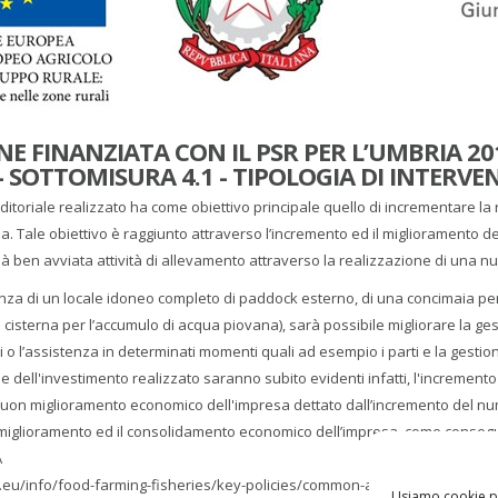
E FINANZIATA CON IL PSR PER L’UMBRIA 20
- SOTTOMISURA 4.1 - TIPOLOGIA DI INTERVEN
ditoriale realizzato ha come obiettivo principale quello di incrementare la r
ola. Tale obiettivo è raggiunto attraverso l’incremento ed il miglioramento dell
à ben avviata attività di allevamento attraverso la realizzazione di una nuo
nza di un locale idoneo completo di paddock esterno, di una concimaia per la
 cisterna per l’accumulo di acqua piovana), sarà possibile migliorare la gest
ri o l’assistenza in determinati momenti quali ad esempio i parti e la gestio
e dell'investimento realizzato saranno subito evidenti infatti, l'incremento
on miglioramento economico dell'impresa dettato dall’incremento del numero
 miglioramento ed il consolidamento economico dell’impresa, come consegue
A
.eu/info/food-farming-fisheries/key-policies/common-agricultural-policy/
Usiamo cookie per