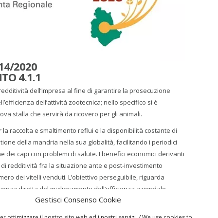
14/2020
TO 4.1.1
edditività dell’impresa al fine di garantire la prosecuzione
’efficienza dell’attività zootecnica; nello specifico si è
va stalla che servirà da ricovero per gli animali.
 raccolta e smaltimento reflui e la disponibilità costante di
ione della mandria nella sua globalità, facilitando i periodici
ne dei capi con problemi di salute. I benefici economici derivanti
 di redditività fra la situazione ante e post-investimento
 dei vitelli venduti. L’obiettivo perseguibile, riguarda
nza diretta del miglioramento dell’efficienza aziendale.
Gestisci Consenso Cookie
rural-development_it
 ottimizzare il nostro sito web ed i nostri servizi. / We use cookies to